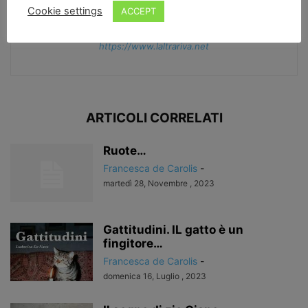
Cookie settings
ACCEPT
Francesca de Carolis
https://www.laltrariva.net
ARTICOLI CORRELATI
Ruote…
Francesca de Carolis
-
martedì 28, Novembre , 2023
Gattitudini. IL gatto è un
fingitore…
Francesca de Carolis
-
domenica 16, Luglio , 2023