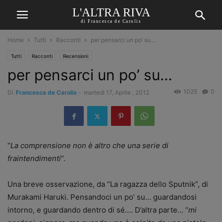
L'ALTRA RIVA
di Francesca de Carolis
Home
Tutti
Racconti
per pensarci un po’ su…
Tutti
Racconti
Recensioni
per pensarci un po’ su…
1025
0
Di
Francesca de Carolis
-
martedì 17, Aprile , 2012
“
La comprensione non è altro che una serie di
fraintendimenti
“.
Una breve osservazione, da “La ragazza dello Sputnik”, di
Murakami Haruki. Pensandoci un po’ su… guardandosi
intorno, e guardando dentro di sé…. D’altra parte… “
mi