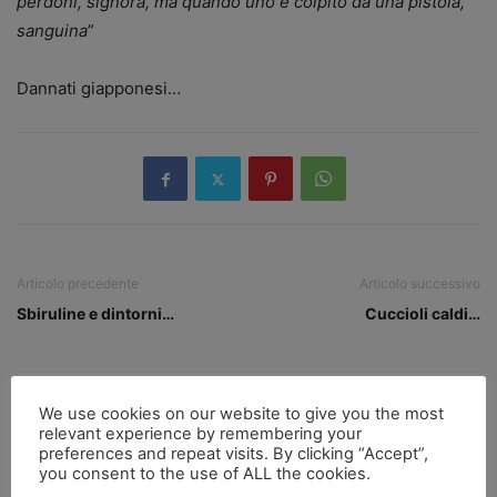
perdoni, signora, ma quando uno è colpito da una pistola,
sanguina
”
Dannati giapponesi…
Articolo precedente
Articolo successivo
Sbiruline e dintorni…
Cuccioli caldi…
We use cookies on our website to give you the most
relevant experience by remembering your
preferences and repeat visits. By clicking “Accept”,
you consent to the use of ALL the cookies.