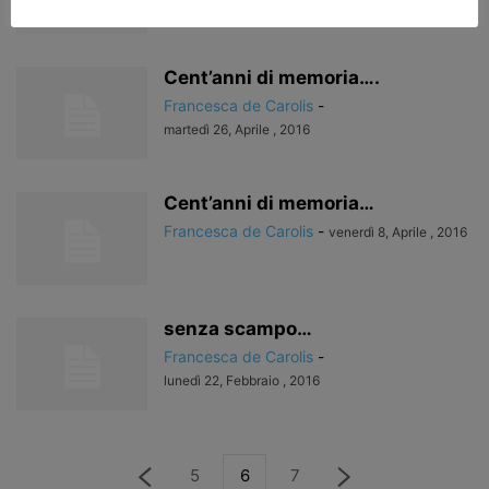
giovedì 12, Maggio , 2016
Cent’anni di memoria….
Francesca de Carolis
-
martedì 26, Aprile , 2016
Cent’anni di memoria…
Francesca de Carolis
-
venerdì 8, Aprile , 2016
senza scampo…
Francesca de Carolis
-
lunedì 22, Febbraio , 2016
5
6
7