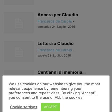
Ancora per Claudio
Francesca de Carolis
-
domenica 24, Luglio , 2016
Lettera a Claudio
Francesca de Carolis
-
sabato 23, Luglio , 2016
Cent’anni di memoria…
Francesca de Carolis
-
We use cookies on our website to give you the most
domenica 3, Luglio , 2016
relevant experience by remembering your
preferences and repeat visits. By clicking “Accept”,
you consent to the use of ALL the cookies.
Dal paese del sole…
Cookie settings
ACCEPT
Francesca de Carolis
-