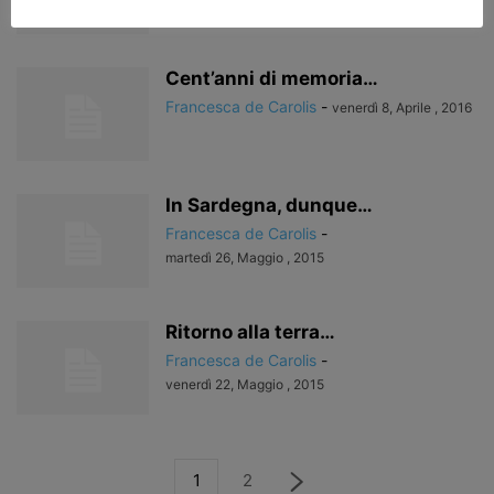
martedì 26, Aprile , 2016
Cent’anni di memoria…
Francesca de Carolis
-
venerdì 8, Aprile , 2016
In Sardegna, dunque…
Francesca de Carolis
-
martedì 26, Maggio , 2015
Ritorno alla terra…
Francesca de Carolis
-
venerdì 22, Maggio , 2015
1
2