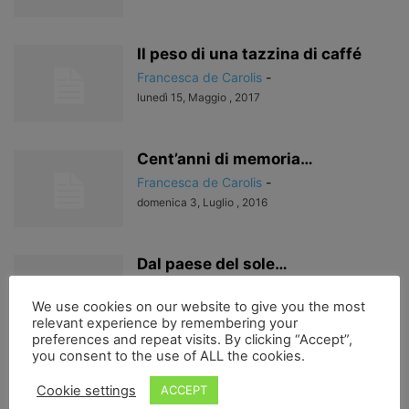
Il peso di una tazzina di caffé
Francesca de Carolis
-
lunedì 15, Maggio , 2017
Cent’anni di memoria…
Francesca de Carolis
-
domenica 3, Luglio , 2016
Dal paese del sole…
Francesca de Carolis
-
We use cookies on our website to give you the most
giovedì 12, Maggio , 2016
relevant experience by remembering your
preferences and repeat visits. By clicking “Accept”,
you consent to the use of ALL the cookies.
Cent’anni di memoria….
Cookie settings
ACCEPT
Francesca de Carolis
-