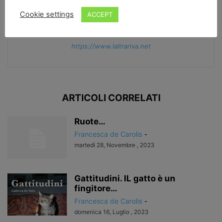
Cookie settings
ACCEPT
Francesca de Carolis
https://www.laltrariva.net
ARTICOLI CORRELATI
Ruote…
Francesca de Carolis
-
martedì 28, Novembre , 2023
Gattitudini. IL gatto è un
fingitore…
Francesca de Carolis
-
domenica 16, Luglio , 2023