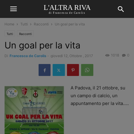
L'ALTRA RIVA
di Francesca de Carolis
Home
Tutti
Racconti
Un goal per la vita
Tutti
Racconti
Un goal per la vita
1018
0
Di
Francesca de Carolis
-
giovedì 12, Ottobre , 2017
A Padova, il 21 ottobre, su
un campo di calcio, un
appuntamento per la vita…..