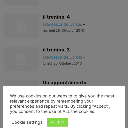
il trenino, 4
Francesca de Carolis
-
martedì 26, Ottobre , 2010
il trenino, 3
Francesca de Carolis
-
lunedì 25, Ottobre , 2010
Un appuntamento
Francesca de Carolis
-
We use cookies on our website to give you the most
domenica 24, Ottobre , 2010
relevant experience by remembering your
preferences and repeat visits. By clicking “Accept”,
you consent to the use of ALL the cookies.
riprendendo…il trenino, dunque
Cookie settings
ACCEPT
Francesca de Carolis
-