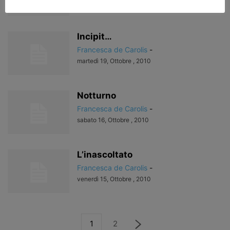
sabato 23, Ottobre , 2010
Incipit…
Francesca de Carolis
-
martedì 19, Ottobre , 2010
Notturno
Francesca de Carolis
-
sabato 16, Ottobre , 2010
L’inascoltato
Francesca de Carolis
-
venerdì 15, Ottobre , 2010
1
2