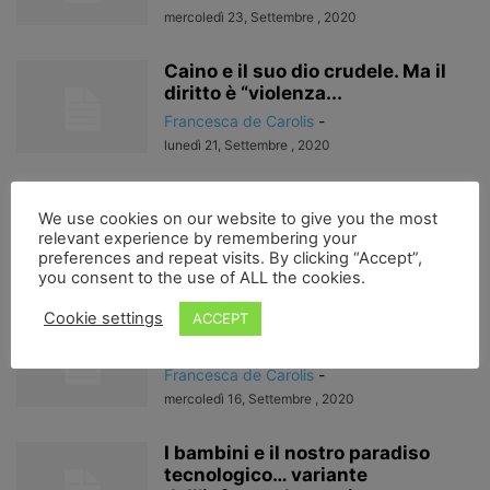
mercoledì 23, Settembre , 2020
Caino e il suo dio crudele. Ma il
diritto è “violenza...
Francesca de Carolis
-
lunedì 21, Settembre , 2020
L’epopea di una pena…
We use cookies on our website to give you the most
Francesca de Carolis
-
relevant experience by remembering your
venerdì 18, Settembre , 2020
preferences and repeat visits. By clicking “Accept”,
you consent to the use of ALL the cookies.
Cookie settings
ACCEPT
A proposito di bambini e del
nostro inferno tecnologico
Francesca de Carolis
-
mercoledì 16, Settembre , 2020
I bambini e il nostro paradiso
tecnologico… variante