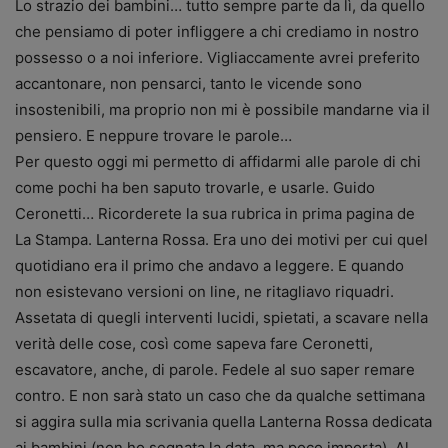
Lo strazio dei bambini… tutto sempre parte da lì, da quello
che pensiamo di poter infliggere a chi crediamo in nostro
possesso o a noi inferiore. Vigliaccamente avrei preferito
accantonare, non pensarci, tanto le vicende sono
insostenibili, ma proprio non mi è possibile mandarne via il
pensiero. E neppure trovare le parole…
Per questo oggi mi permetto di affidarmi alle parole di chi
come pochi ha ben saputo trovarle, e usarle. Guido
Ceronetti…
Ricorderete la sua rubrica in prima pagina de
La Stampa. Lanterna Rossa. Era uno dei motivi per cui quel
quotidiano era il primo che andavo a leggere. E quando
non esistevano versioni on line, ne ritagliavo riquadri.
Assetata di quegli interventi lucidi, spietati, a scavare nella
verità delle cose, così come sapeva fare Ceronetti,
escavatore, anche, di parole. Fedele al suo saper remare
contro. E non sarà stato un caso che da qualche settimana
si aggira sulla mia scrivania quella Lanterna Rossa dedicata
ai bambini (non ho segnata la data, ma poco importa). Al