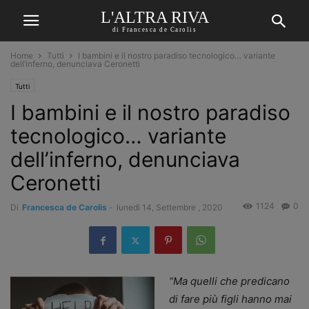
L'ALTRA RIVA
di Francesca de Carolis
Home
Tutti
I bambini e il nostro paradiso tecnologico… variante
dell’inferno, denunciava Ceronetti
Tutti
I bambini e il nostro paradiso
tecnologico… variante
dell’inferno, denunciava
Ceronetti
1124
0
Di
Francesca de Carolis
-
lunedì 14, Settembre , 2020
“Ma quelli che predicano
di fare più figli hanno mai