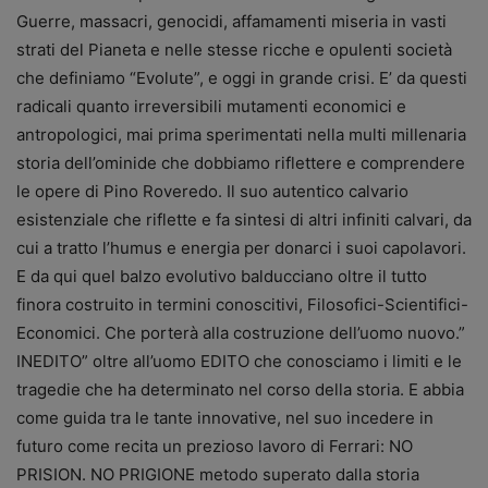
Guerre, massacri, genocidi, affamamenti miseria in vasti
strati del Pianeta e nelle stesse ricche e opulenti società
che definiamo “Evolute”, e oggi in grande crisi. E’ da questi
radicali quanto irreversibili mutamenti economici e
antropologici, mai prima sperimentati nella multi millenaria
storia dell’ominide che dobbiamo riflettere e comprendere
le opere di Pino Roveredo. Il suo autentico calvario
esistenziale che riflette e fa sintesi di altri infiniti calvari, da
cui a tratto l’humus e energia per donarci i suoi capolavori.
E da qui quel balzo evolutivo balducciano oltre il tutto
finora costruito in termini conoscitivi, Filosofici-Scientifici-
Economici. Che porterà alla costruzione dell’uomo nuovo.”
INEDITO” oltre all’uomo EDITO che conosciamo i limiti e le
tragedie che ha determinato nel corso della storia. E abbia
come guida tra le tante innovative, nel suo incedere in
futuro come recita un prezioso lavoro di Ferrari: NO
PRISION. NO PRIGIONE metodo superato dalla storia