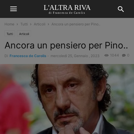
L'ALTRA RIVA
di Francesca de Carolis
Home
Tutti
Articoli
Ancora un pensiero per Pino..
Tutti
Articoli
Ancora un pensiero per Pino..
1044
0
Di
Francesca de Carolis
-
mercoledì 25, Gennaio , 2023