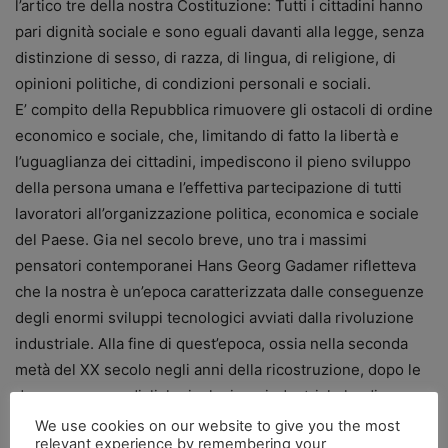
l’artico tre della nostra Costituzione: Tutti i cittadini hanno
pari dignità sociale e sono eguali davanti alla legge, senza
distinzione di sesso, di razza, di lingua, di religione, di
opinioni politiche, di condizioni personali e sociali.
E’ compito della Repubblica rimuovere gli ostacoli di ordine
economico e sociale, che, limitando di fatto la libertà e
l’uguaglianza dei cittadini, impediscono il pieno sviluppo
della persona umana e l’effettiva partecipazione di tutti
lavoratori all’organizzazione politica, economica e sociale
del Paese. Gia nel secolo breve, uno tra i massimi
pensatori contemporanei Hans Georg Gadamer rifletteva
che la nostra è un’epoca caratterizzata dalle conseguenze
degli enormi sviluppi tecnologici avviati dalla rivoluzione
industriale. Alla fine di quest’epoca, ossia nella seconda
metà del XX secolo negli anni della ricostruzione, dopo le
due guerre mondiali, la rivoluzione industriale ha di nuovo
raggiunto le proporzione di un’onda che tutto sommerge e
We use cookies on our website to give you the most
relevant experience by remembering your
trascina. Ed è dentro questo paradigma conoscitivo