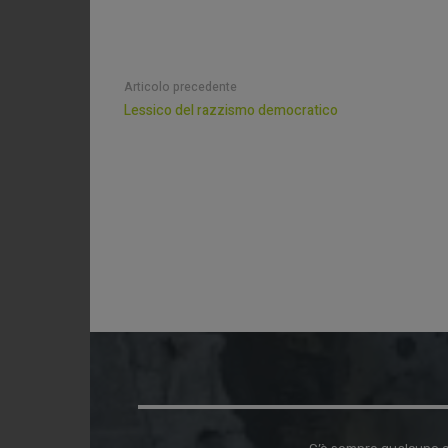
Articolo precedente
Lessico del razzismo democratico