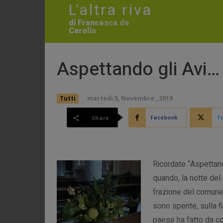
L'altra riva
di Francesca de
Carolis
Aspettando gli Avi…
martedì 5, Novembre , 2019
Tutti
Facebook
Tw
Share
Ricordate “Aspettand
quando, la notte del 
frazione del comune 
sono spente, sulla fi
paese ha fatto da co