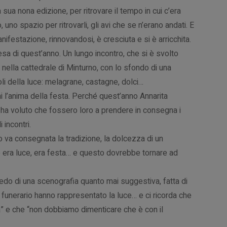
a sua nona edizione, per ritrovare il tempo in cui c’era
no spazio per ritrovarli, gli avi che se n’erano andati. E
anifestazione, rinnovandosi, è cresciuta e si è arricchita.
esa di quest’anno. Un lungo incontro, che si è svolto
i, nella cattedrale di Minturno, con lo sfondo di una
li della luce: melagrane, castagne, dolci…
ni l’anima della festa. Perché quest’anno Annarita
 ha voluto che fossero loro a prendere in consegna i
 incontri.
ro va consegnata la tradizione, la dolcezza di un
he era luce, era festa… e questo dovrebbe tornare ad
redo di una scenografia quanto mai suggestiva, fatta di
o funerario hanno rappresentato la luce… e ci ricorda che
a” e che “non dobbiamo dimenticare che è con il