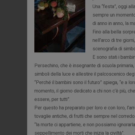
Una “festa”, oggi all
sempre un momento, u
di anno in anno, la m
Fino alla bella sorpr
nell’arco di tre giorn
scenografia di simbo
E sono stati i bambi
Persechino, che è insegnante di scuola primaria,
simboli della luce e allestire il palcoscenico degli
“Perché il bambini sono il futuro” spiega, “e a lo
momento, il giorno dedicato a chi non c’è più, c
essere, per tutti”.
Per questo ha preparato per loro e con loro, l’ar
tovaglie antiche, di frutti che sempre nel corred
“la morte ci appartiene, e non possiamo ignorarl
seppellimento dei morti che inizia la civiltà”.