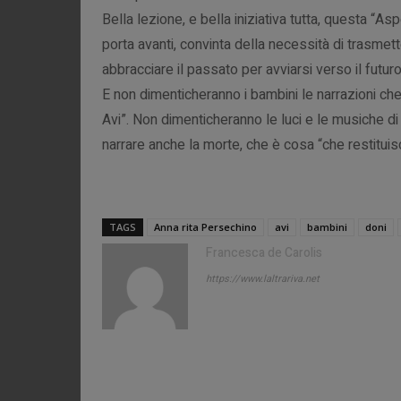
Bella lezione, e bella iniziativa tutta, questa “
porta avanti, convinta della necessità di trasmett
abbracciare il passato per avviarsi verso il futur
E non dimenticheranno i bambini le narrazioni che 
Avi”. Non dimenticheranno le luci e le musiche di
narrare anche la morte, che è cosa “che restituis
TAGS
Anna rita Persechino
avi
bambini
doni
Francesca de Carolis
https://www.laltrariva.net