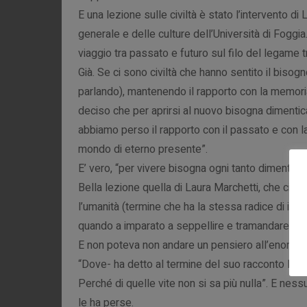
E una lezione sulle civiltà è stato l’intervento d
generale e delle culture dell’Università di Foggia
viaggio tra passato e futuro sul filo del legame t
Già. Se ci sono civiltà che hanno sentito il bisog
parlando), mantenendo il rapporto con la memoria
deciso che per aprirsi al nuovo bisogna dimentic
abbiamo perso il rapporto con il passato e con l
mondo di eterno presente”.
E’ vero, “per vivere bisogna ogni tanto dimenticar
Bella lezione quella di Laura Marchetti, che ci ri
l’umanità (termine che ha la stessa radice di inu
quando a imparato a seppellire e tramandare…
E non poteva non andare un pensiero all’enorme 
“Dove- ha detto al termine del suo racconto Lau
Perché di quelle vite non si sa più nulla”. E ness
le ha perse.