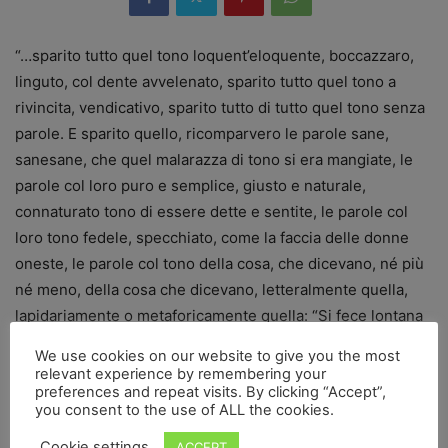
“…sparito tutto quel tono loquent’eloquente, boccazzaro,
linguto, col dente avvelenato, sparito tutto quel tono a
rivincita, vendicativo, sparito tutto di tutto quel tono senza
parole. E sparito quello, ricomparvero le parole sane,
sanesane, che quel malarazza di tono si era mangiate, le
parole col loro puro e semplice, giusto e naturale,
connaturato tono di essere dette e sentite, le parole col
loro tono fedele, specchiato, come la faccia delle donne
oneste, le parole col tono della cosa, che dicevano, né più
né meno, della cosa che dicevano, letteralmente quella,
lapidariamente o metaforicamente quella: “Si fece lontana
la barca, ‘Ndria”.
We use cookies on our website to give you the most
relevant experience by remembering your
preferences and repeat visits. By clicking “Accept”,
Ancora d
a Horcynus Orca, di Stefano D’Arrigo.
you consent to the use of ALL the cookies.
Che tornino, sane, le parole…
Cookie settings
ACCEPT