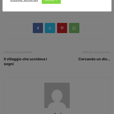
TAGS
barca
Horcynus Orca
parole
Articolo precedente
Articolo successivo
Il villaggio che uccideva i
Cercando un dio…
sogni