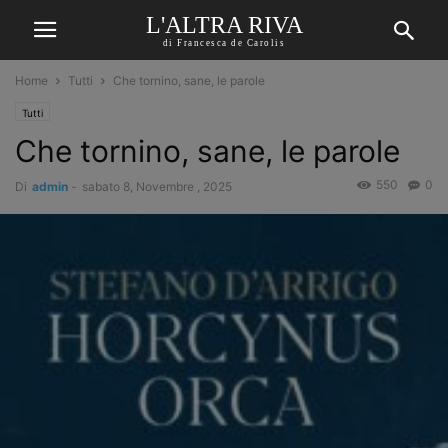
L'ALTRA RIVA
di Francesca de Carolis
Home
Tutti
Che tornino, sane, le parole
Tutti
Che tornino, sane, le parole
550
0
Di
admin
-
sabato 8, Novembre , 2025