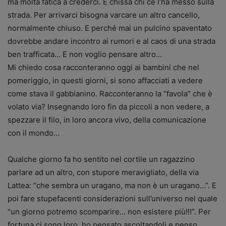
ma molta fatica a crederci. E chissà chi ce l’ha messo sulla
strada. Per arrivarci bisogna varcare un altro cancello,
normalmente chiuso. E perché mai un pulcino spaventato
dovrebbe andare incontro ai rumori e al caos di una strada
ben trafficata… E non voglio pensare altro…
Mi chiedo cosa racconteranno oggi ai bambini che nel
pomeriggio, in questi giorni, si sono affacciati a vedere
come stava il gabbianino. Racconteranno la “favola” che è
volato via? Insegnando loro fin da piccoli a non vedere, a
spezzare il filo, in loro ancora vivo, della comunicazione
con il mondo…
Qualche giorno fa ho sentito nel cortile un ragazzino
parlare ad un altro, con stupore meravigliato, della via
Lattea: “che sembra un uragano, ma non è un uragano…”. E
poi fare stupefacenti considerazioni sull’universo nel quale
“un giorno potremo scomparire… non esistere più!!!”. Per
fortuna ci sono loro, ho pensato ascoltandoli e penso