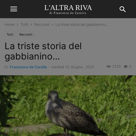
L'ALTRA RIVA
di Francesca de Carolis
Home
Tutti
Racconti
La triste storia del gabbianino…
Tutti
Racconti
La triste storia del
gabbianino…
2135
0
Di
Francesca de Carolis
-
martedì 15, Giugno , 2021