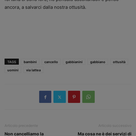
ancora, a salvarci dalla nostra ottusità.
TAGS
bambini
cancello
gabbianini
gabbiano
ottusità
uomini
via lattea
Articolo precedente
Articolo successivo
Non cancelliamo la
Ma cosa ne è dei servizi di