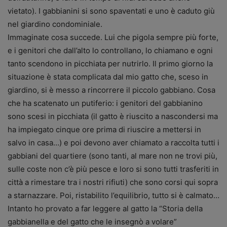
vietato). I gabbianini si sono spaventati e uno è caduto giù
nel giardino condominiale.
Immaginate cosa succede. Lui che pigola sempre più forte,
e i genitori che dall’alto lo controllano, lo chiamano e ogni
tanto scendono in picchiata per nutrirlo. Il primo giorno la
situazione è stata complicata dal mio gatto che, sceso in
giardino, si è messo a rincorrere il piccolo gabbiano. Cosa
che ha scatenato un putiferio: i genitori del gabbianino
sono scesi in picchiata (il gatto è riuscito a nascondersi ma
ha impiegato cinque ore prima di riuscire a mettersi in
salvo in casa…) e poi devono aver chiamato a raccolta tutti i
gabbiani del quartiere (sono tanti, al mare non ne trovi più,
sulle coste non c’è più pesce e loro si sono tutti trasferiti in
città a rimestare tra i nostri rifiuti) che sono corsi qui sopra
a starnazzare. Poi, ristabilito l’equilibrio, tutto si è calmato…
Intanto ho provato a far leggere al gatto la “Storia della
gabbianella e del gatto che le insegnò a volare”