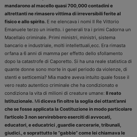
mandarono al macello quasi 700,000 contadini e
altrettanti ne rimasero vittima di irreversibili ferite al
fisico e allo spirito.
E ne elencava i nomi Il Re Vittorio
Emanuele terzo un inietto. i generali tra i primi Cadorna un
Macellaio criminale. Primi ministri, ministri, sistema
bancario e industriale, molti intellettuali,ecc. Era rimasta
orfana a 6 anni di mamma per effetto dello sfollamento
dopo la catastrofe di Caporetto. Si ha una reale statistica di
quante donne sono morte in quel periodo da violenze, di
stenti e setticemia? Mia madre aveva intuito quale fosse il
vero reato autentico criminale che ha condizionato e
condiziona la vita di milioni di creature umane:
Il reato
Istituzionale.
M
i diceva fin oltre la soglia dei ottant’anni
che se fosse applicata la Costituzione in modo particolare
l’articolo 3 non servirebbero eserciti di avvocati,
educatori, e educatrici ,guardie carcerarie, tribunali,
giudici., e soprattutto le “gabbie” come lei chiamava le