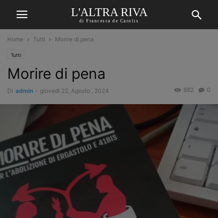
L'ALTRA RIVA
di Francesca de Carolis
Home
Tutti
Morire di pena
Tutti
Morire di pena
882
0
Di
admin
-
giovedì 22, Agosto , 2024