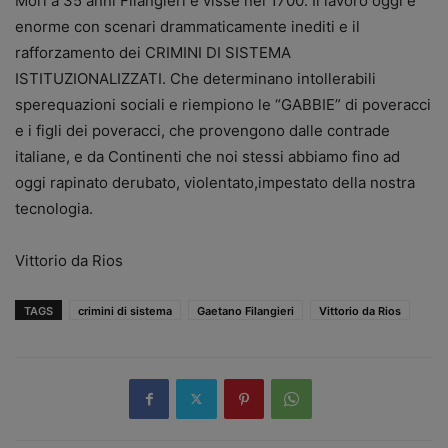
Morì a 35 anni Filangieri e visse nel 1700. Il lavoro oggi è
enorme con scenari drammaticamente inediti e il
rafforzamento dei CRIMINI DI SISTEMA
ISTITUZIONALIZZATI. Che determinano intollerabili
sperequazioni sociali e riempiono le “GABBIE” di poveracci
e i figli dei poveracci, che provengono dalle contrade
italiane, e da Continenti che noi stessi abbiamo fino ad
oggi rapinato derubato, violentato,impestato della nostra
tecnologia.
Vittorio da Rios
TAGS
crimini di sistema
Gaetano Filangieri
Vittorio da Rios