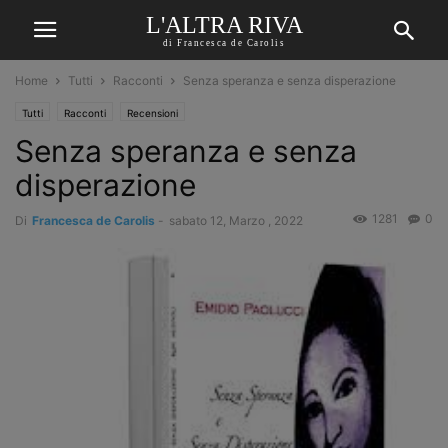
L'ALTRA RIVA
di Francesca de Carolis
Home
Tutti
Racconti
Senza speranza e senza disperazione
Tutti
Racconti
Recensioni
Senza speranza e senza
disperazione
1281
0
Di
Francesca de Carolis
-
sabato 12, Marzo , 2022