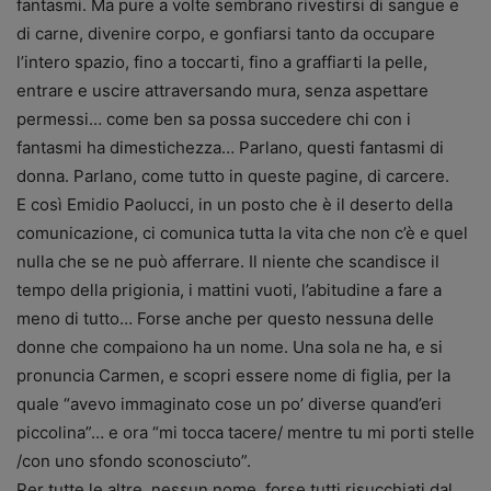
fantasmi. Ma pure a volte sembrano rivestirsi di sangue e
di carne, divenire corpo, e gonfiarsi tanto da occupare
l’intero spazio, fino a toccarti, fino a graffiarti la pelle,
entrare e uscire attraversando mura, senza aspettare
permessi… come ben sa possa succedere chi con i
fantasmi ha dimestichezza… Parlano, questi fantasmi di
donna. Parlano, come tutto in queste pagine, di carcere.
E così Emidio Paolucci, in un posto che è il deserto della
comunicazione, ci comunica tutta la vita che non c’è e quel
nulla che se ne può afferrare. Il niente che scandisce il
tempo della prigionia, i mattini vuoti, l’abitudine a fare a
meno di tutto… Forse anche per questo nessuna delle
donne che compaiono ha un nome. Una sola ne ha, e si
pronuncia Carmen, e scopri essere nome di figlia, per la
quale “avevo immaginato cose un po’ diverse quand’eri
piccolina”… e ora “mi tocca tacere/ mentre tu mi porti stelle
/con uno sfondo sconosciuto”.
Per tutte le altre, nessun nome, forse tutti risucchiati dal