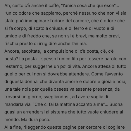
Ah, certo c’è anche il caffè, “l’unica cosa che qui esce”…
l’unico odore che sappiamo, perché nessuno che non vi sia
stato può immaginare l’odore del carcere, che è odore che
si fa corpo, di scatola chiusa, e di ferro e di vuoto e di
umido e di freddo che, se non si è bravi, ma molto bravi,
rischia presto di irrigidire anche l’anima.
Ancora, ascoltate, la compulsione di c’è posta, c’è, c’è
posta? La posta… spesso l’unico filo per tessere parole con
l’esterno, per suggerne un po’ di vita. Ancora attesa di tutto
quello per cui non si dovrebbe attendere. Come l’avvento
di questa donna, che diventa amore e dolore e gioia e noia,
una tale noia per quella ossessiva assente presenza, da
trovarsi un giorno, svegliandosi, ad avere voglia di
mandarla via. “Che ci fai la mattina accanto a me”… Suona
quasi un arrendersi al sistema che tutto vuole chiudere al
mondo. Ma dura poco.
Alla fine, rileggendo queste pagine per cercare di cogliere