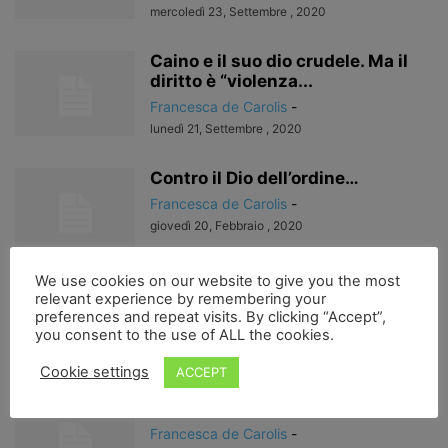
mercoledì 23, Settembre , 2020
Caino e il suo dio crudele. Ma il
diritto è “violenza...
Francesca de Carolis
-
lunedì 21, Settembre , 2020
Contro il Dio dell’ordine…
Francesca de Carolis
-
giovedì 20, Febbraio , 2020
We use cookies on our website to give you the most
Il diritto di scegliere…
relevant experience by remembering your
preferences and repeat visits. By clicking “Accept”,
Francesca de Carolis
-
you consent to the use of ALL the cookies.
mercoledì 18, Settembre , 2019
Cookie settings
ACCEPT
Padre nostro che sei nel mare…
Francesca de Carolis
-