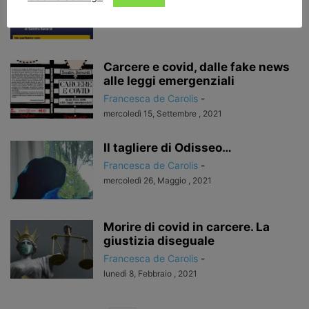
Francesca de Carolis
-
venerdì 12, Novembre , 2021
Carcere e covid, dalle fake news
alle leggi emergenziali
Francesca de Carolis
-
mercoledì 15, Settembre , 2021
Il tagliere di Odisseo…
Francesca de Carolis
-
mercoledì 26, Maggio , 2021
Morire di covid in carcere. La
giustizia diseguale
Francesca de Carolis
-
lunedì 8, Febbraio , 2021