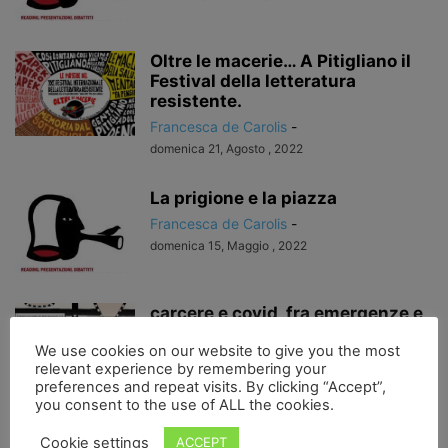
Oltre le macerie… A Pitigliano il
Festival della letteratura
resistente.
Francesca de Carolis
-
domenica 21, Agosto , 2022
La prigione e la piazza
Francesca de Carolis
-
domenica 15, Maggio , 2022
carcere e covid, fra emergenze e
menzogne
We use cookies on our website to give you the most
Francesca de Carolis
-
relevant experience by remembering your
lunedì 15, Novembre , 2021
preferences and repeat visits. By clicking “Accept”,
you consent to the use of ALL the cookies.
Ieri a Napoli
Cookie settings
ACCEPT