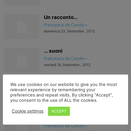
Un racconto…
Francesca de Carolis
-
domenica 23, Settembre , 2012
… suoni
Francesca de Carolis
-
martedì 18, Settembre , 2012
… e pentimenti
We use cookies on our website to give you the most
relevant experience by remembering your
Francesca de Carolis
-
preferences and repeat visits. By clicking “Accept”,
domenica 16, Settembre , 2012
you consent to the use of ALL the cookies.
Cookie settings
ACCEPT
Confessioni
Francesca de Carolis
-