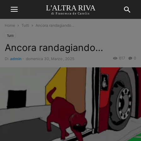
L'ALTRA RIVA
di Francesca de Carolis
Home
Tutti
Ancora randagiando…
Tutti
Ancora randagiando…
617
0
Di
admin
-
domenica 30, Marzo , 2025