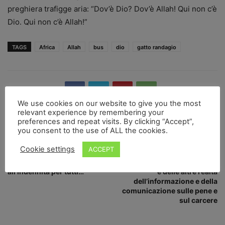
preghiera trafigge aria: “Dov’è Dio? Dov’è Allah! Qui non c’è
Dio. Qui non c’è Allah!”
TAGS
Africa
Allah
bus
dio
gatto randagio
We use cookies on our website to give you the most
relevant experience by remembering your
preferences and repeat visits. By clicking “Accept”,
you consent to the use of ALL the cookies.
Articolo precedente
Articolo successivo
Cookie settings
ACCEPT
Previdenza in carcere. La
Lettera aperta del
Cassazione dice sì
Coordinamento dei giornali
all’indennità per tutti…
e delle altre realtà
dell’informazione e della
comunicazione sulle pene e
sul carcere