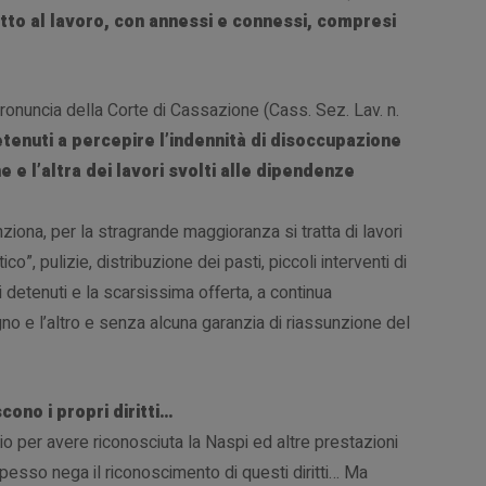
itto al lavoro, con annessi e connessi, compresi
ronuncia della Corte di Cassazione (Cass. Sez. Lav. n.
etenuti a percepire l’indennità di disoccupazione
e e l’altra dei lavori svolti alle dipendenze
iona, per la stragrande maggioranza si tratta di lavori
”, pulizie, distribuzione dei pasti, piccoli interventi di
detenuti e la scarsissima offerta, a continua
o e l’altro e senza alcuna garanzia di riassunzione del
ono i propri diritti…
io per avere riconosciuta la Naspi ed altre prestazioni
pesso nega il riconoscimento di questi diritti… Ma