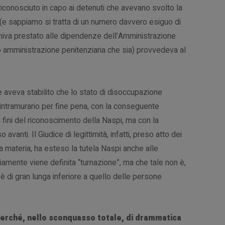
 riconosciuto in capo ai detenuti che avevano svolto la
i (e sappiamo si tratta di un numero davvero esiguo di
niva prestato alle dipendenze dell’Amministrazione
 o amministrazione penitenziaria che sia) provvedeva al
 aveva stabilito che lo stato di disoccupazione
o intramurario per fine pena, con la conseguente
ai fini del riconoscimento della Naspi, ma con la
vanti. Il Giudice di legittimità, infatti, preso atto dei
la materia, ha esteso la tutela Naspi anche alle
iamente viene definita “turnazione”, ma che tale non è,
i è di gran lunga inferiore a quello delle persone
 perché, nello sconquasso totale, di drammatica