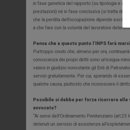
in fase genetica del rapporto (su tipologia e cond
prestazioni) né in fase conclusiva (si tratta di u
che la perdita dell’occupazione dipende esclusi
a che fare con la volontà del lavoratore detenuto
Pensa che a questo punto l’INPS farà marci
Purtroppo credo che, almeno per ora, continuerà a
conoscenza dei propri diritti sono un’esigua mino
valere in giudizio nonostante gli Enti di Patronato
servizi gratuitamente. Per cui, sperando di esse
qualche causa, piuttosto che riconoscere il dirit
Possibile si debba per forza ricorrere alle v
avvocato?
“Ai sensi dell’Ordinamento Penitenziario (art.25 t
detenuti un servizio di assistenza all’espletame