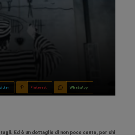
itter
Pinterest
WhatsApp
ttagli. Ed è un dettaglio di non poco conto, per chi