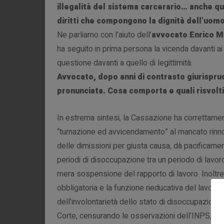
illegalità del sistema carcerario… anche qu
diritti che compongono la dignità dell’uom
Ne parliamo con l’aiuto dell’
avvocato Enrico M
ha seguito in prima persona la vicenda davanti ai
questione davanti a quello di legittimità.
Avvocato, dopo anni di contrasto giurisprud
pronunciata. Cosa comporta e quali risvolt
In estrema sintesi, la Cassazione ha correttament
“turnazione ed avvicendamento” al mancato rinnovo
delle dimissioni per giusta causa, dà pacificament
periodi di disoccupazione tra un periodo di lavoro
mera sospensione del rapporto di lavoro. Inoltr
obbligatoria e la funzione rieducativa del lavoro 
dell’involontarietà dello stato di disoccupazione
Corte, censurando le osservazioni dell’INPS, ha 