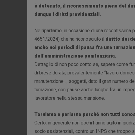
è detenuto, il riconoscimento pieno del dir
dunque i diritti previdenziali.
Ne riparliamo, in occasione di una recentissima p
4651/2024) che ha riconosciuto il
diritto dei d
anche nei periodi di pausa fra una turnazion
dell’amministrazione penitenziaria.
Dettaglio di non poco conto se, sapete come funz
di breve durata, prevalentemente “lavoro domestico
manutenzione…, soggetti, dato il gran numero dei 
turnazione, con pause anche lunghe fra un impegn
lavoratore nella stessa mansione.
Torniamo a parlarne perché non tutti conosc
Certo, in generale non pochi hanno agito in giudiz
socio assistenziali, contro un INPS che troppo s