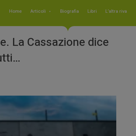
Home
Articoli
Biografia
Libri
L’altra riva
re. La Cassazione dice
utti…