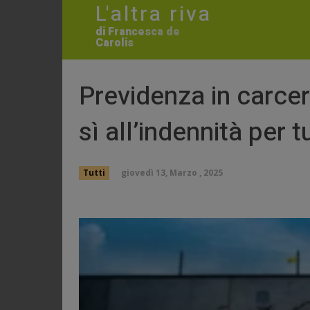
L'altra riva
di Francesca de
Carolis
Previdenza in carce
sì all’indennità per t
giovedì 13, Marzo , 2025
Tutti