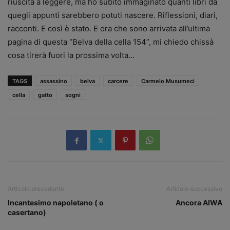
riuscita a leggere, ma ho subito immaginato quanti libri da
quegli appunti sarebbero potuti nascere. Riflessioni, diari,
racconti. E così è stato. E ora che sono arrivata all’ultima
pagina di questa “Belva della cella 154”, mi chiedo chissà
cosa tirerà fuori la prossima volta…
TAGS
assassino
belva
carcere
Carmelo Musumeci
cella
gatto
sogni
Articolo precedente
Articolo successivo
Incantesimo napoletano ( o
Ancora AIWA
casertano)