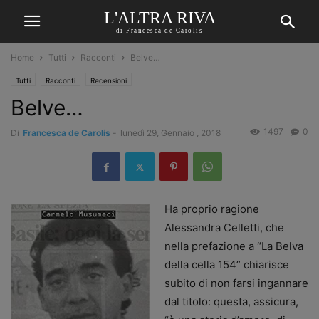
L'ALTRA RIVA
di Francesca de Carolis
Home
Tutti
Racconti
Belve…
Tutti
Racconti
Recensioni
Belve…
1497
0
Di
Francesca de Carolis
-
lunedì 29, Gennaio , 2018
Ha proprio ragione
Alessandra Celletti, che
nella prefazione a “La Belva
della cella 154” chiarisce
subito di non farsi ingannare
dal titolo: questa, assicura,