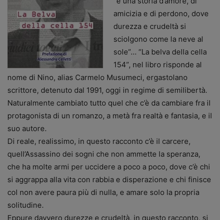
“è una storia d’amore, di
amicizia e di perdono, dove
durezza e crudeltà si
sciolgono come la neve al
sole”… “La belva della cella
154”, nel libro risponde al
nome di Nino, alias Carmelo Musumeci, ergastolano
scrittore, detenuto dal 1991, oggi in regime di semilibertà.
Naturalmente cambiato tutto quel che c’è da cambiare fra il
protagonista di un romanzo, a metà fra realtà e fantasia, e il
suo autore.
Di reale, realissimo, in questo racconto c’è il carcere,
quell’Assassino dei sogni che non ammette la speranza,
che ha molte armi per uccidere a poco a poco, dove c’è chi
si aggrappa alla vita con rabbia e disperazione e chi finisce
col non avere paura più di nulla, e amare solo la propria
solitudine.
Eppure davvero durezze e crudeltà, in questo racconto,
si