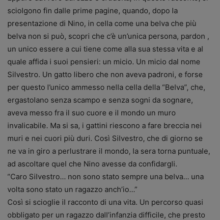
sciolgono fin dalle prime pagine, quando, dopo la
presentazione di Nino, in cella come una belva che più
belva non si può, scopri che c’è un’unica persona, pardon ,
un unico essere a cui tiene come alla sua stessa vita e al
quale affida i suoi pensieri: un micio. Un micio dal nome
Silvestro. Un gatto libero che non aveva padroni, e forse
per questo l’unico ammesso nella cella della “Belva”, che,
ergastolano senza scampo e senza sogni da sognare,
aveva messo fra il suo cuore e il mondo un muro
invalicabile. Ma si sa, i gattini riescono a fare breccia nei
muri e nei cuori più duri. Così Silvestro, che di giorno se
ne va in giro a perlustrare il mondo, la sera torna puntuale,
ad ascoltare quel che Nino avesse da confidargli.
“Caro Silvestro… non sono stato sempre una belva… una
volta sono stato un ragazzo anch’io…”
Così si scioglie il racconto di una vita. Un percorso quasi
obbligato per un ragazzo dall’infanzia difficile, che presto