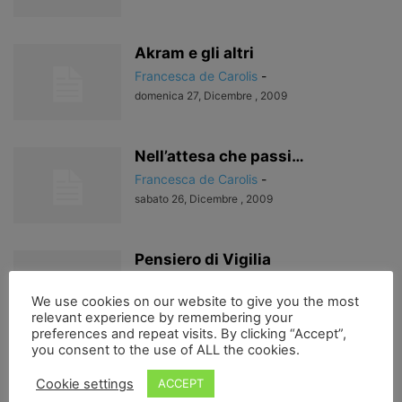
Akram e gli altri
Francesca de Carolis
-
domenica 27, Dicembre , 2009
Nell’attesa che passi…
Francesca de Carolis
-
sabato 26, Dicembre , 2009
Pensiero di Vigilia
Francesca de Carolis
-
We use cookies on our website to give you the most
giovedì 24, Dicembre , 2009
relevant experience by remembering your
preferences and repeat visits. By clicking “Accept”,
you consent to the use of ALL the cookies.
Pioggia
Cookie settings
ACCEPT
Francesca de Carolis
-