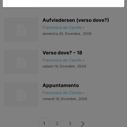
martedì 22, Dicembre , 2009
Aufviedersen (verso dove?)
Francesca de Carolis
-
domenica 20, Dicembre , 2009
Verso dove? – 18
Francesca de Carolis
-
sabato 19, Dicembre , 2009
Appuntamento
Francesca de Carolis
-
venerdì 18, Dicembre , 2009
1
2
3