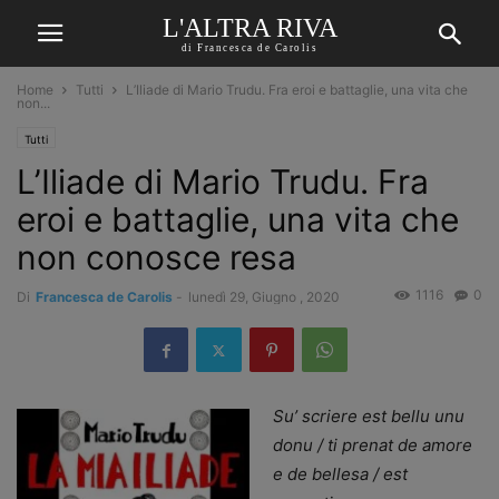
L'ALTRA RIVA
di Francesca de Carolis
Home
Tutti
L’Iliade di Mario Trudu. Fra eroi e battaglie, una vita che
non...
Tutti
L’Iliade di Mario Trudu. Fra
eroi e battaglie, una vita che
non conosce resa
1116
0
Di
Francesca de Carolis
-
lunedì 29, Giugno , 2020
Su’ scriere est bellu unu
donu / ti prenat de amore
e de bellesa / est