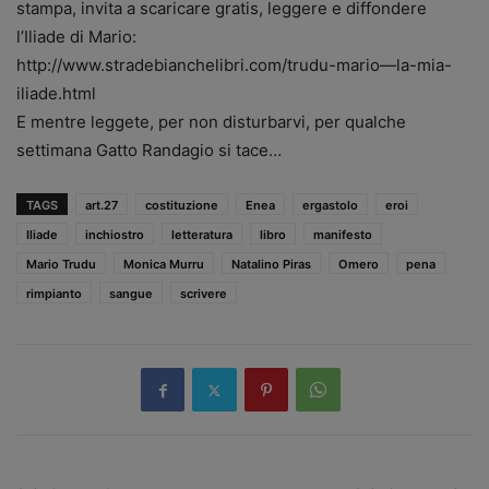
stampa, invita a scaricare gratis, leggere e diffondere
l’Iliade di Mario:
http://www.stradebianchelibri.com/trudu-mario—la-mia-
iliade.html
E mentre leggete, per non disturbarvi, per qualche
settimana Gatto Randagio si tace…
TAGS
art.27
costituzione
Enea
ergastolo
eroi
Iliade
inchiostro
letteratura
libro
manifesto
Mario Trudu
Monica Murru
Natalino Piras
Omero
pena
rimpianto
sangue
scrivere