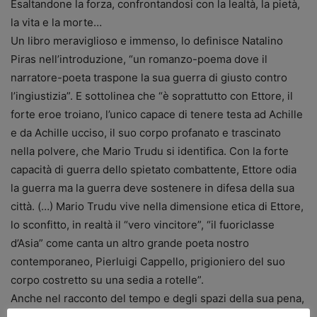
Esaltandone la forza, confrontandosi con la lealtà, la pietà,
la vita e la morte…
Un libro meraviglioso e immenso, lo definisce Natalino
Piras nell’introduzione, “un romanzo-poema dove il
narratore-poeta traspone la sua guerra di giusto contro
l’ingiustizia”. E sottolinea che “è soprattutto con Ettore, il
forte eroe troiano, l’unico capace di tenere testa ad Achille
e da Achille ucciso, il suo corpo profanato e trascinato
nella polvere, che Mario Trudu si identifica. Con la forte
capacità di guerra dello spietato combattente, Ettore odia
la guerra ma la guerra deve sostenere in difesa della sua
città. (…) Mario Trudu vive nella dimensione etica di Ettore,
lo sconfitto, in realtà il “vero vincitore”, “il fuoriclasse
d’Asia” come canta un altro grande poeta nostro
contemporaneo, Pierluigi Cappello, prigioniero del suo
corpo costretto su una sedia a rotelle”.
Anche nel racconto del tempo e degli spazi della sua pena,
Mario ci regala pagine immense, dove riesce a stupirci