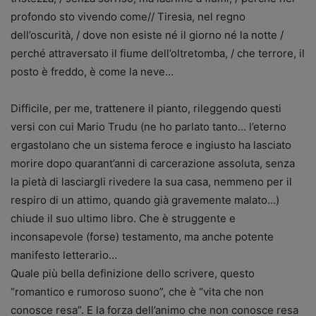
profondo sto vivendo come// Tiresia, nel regno
dell’oscurità, / dove non esiste né il giorno né la notte /
perché attraversato il fiume dell’oltretomba, / che terrore, il
posto è freddo, è come la neve…
Difficile, per me, trattenere il pianto, rileggendo questi
versi con cui Mario Trudu (ne ho parlato tanto… l’eterno
ergastolano che un sistema feroce e ingiusto ha lasciato
morire dopo quarant’anni di carcerazione assoluta, senza
la pietà di lasciargli rivedere la sua casa, nemmeno per il
respiro di un attimo, quando già gravemente malato…)
chiude il suo ultimo libro. Che è struggente e
inconsapevole (forse) testamento, ma anche potente
manifesto letterario…
Quale più bella definizione dello scrivere, questo
“romantico e rumoroso suono”, che è “vita che non
conosce resa”. E la forza dell’animo che non conosce resa