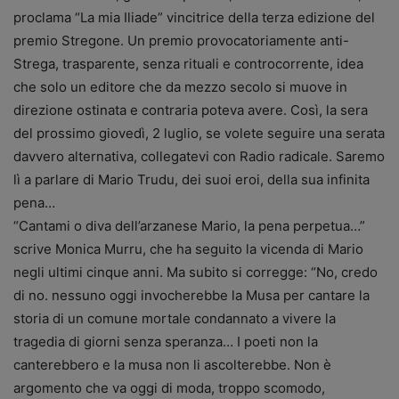
proclama “La mia Iliade” vincitrice della terza edizione del
premio Stregone. Un premio provocatoriamente anti-
Strega, trasparente, senza rituali e controcorrente, idea
che solo un editore che da mezzo secolo si muove in
direzione ostinata e contraria poteva avere. Così, la sera
del prossimo giovedì, 2 luglio, se volete seguire una serata
davvero alternativa, collegatevi con Radio radicale. Saremo
lì a parlare di Mario Trudu, dei suoi eroi, della sua infinita
pena…
“Cantami o diva dell’arzanese Mario, la pena perpetua…”
scrive Monica Murru, che ha seguito la vicenda di Mario
negli ultimi cinque anni. Ma subito si corregge: “No, credo
di no. nessuno oggi invocherebbe la Musa per cantare la
storia di un comune mortale condannato a vivere la
tragedia di giorni senza speranza… I poeti non la
canterebbero e la musa non li ascolterebbe. Non è
argomento che va oggi di moda, troppo scomodo,