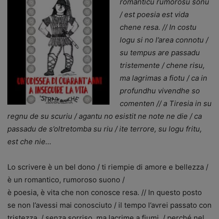
romanticu rumorosu sonu
/ est poesia est vida
chene resa. // In costu
logu si no l’area connotu /
su tempus are passadu
tristemente / chene risu,
ma lagrimas a fiotu / ca in
profundhu vivendhe so
comenten // a Tiresia in su
regnu de su scuriu / agantu no esistit ne note ne die / ca
passadu de s’oltretomba su riu / ite terrore, su logu fritu,
est che nie…
Lo scrivere è un bel dono / ti riempie di amore e bellezza /
è un romantico, rumoroso suono /
è poesia, è vita che non conosce resa. // In questo posto
se non l’avessi mai conosciuto / il tempo l’avrei passato con
tristezza, / senza sorriso, ma lacrime a fiumi, / perché nel