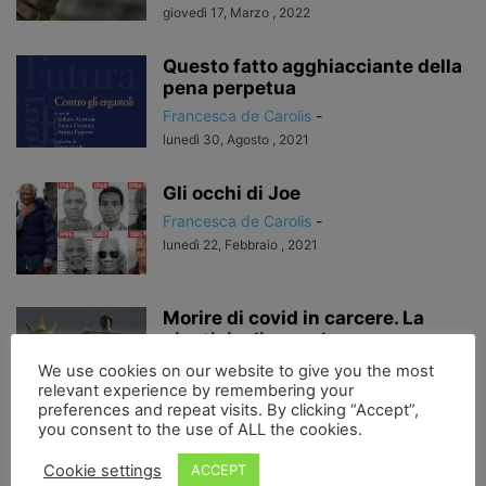
giovedì 17, Marzo , 2022
Questo fatto agghiacciante della
pena perpetua
Francesca de Carolis
-
lunedì 30, Agosto , 2021
Gli occhi di Joe
Francesca de Carolis
-
lunedì 22, Febbraio , 2021
Morire di covid in carcere. La
giustizia diseguale
Francesca de Carolis
-
We use cookies on our website to give you the most
relevant experience by remembering your
lunedì 8, Febbraio , 2021
preferences and repeat visits. By clicking “Accept”,
you consent to the use of ALL the cookies.
Voci di dentro
Cookie settings
ACCEPT
Francesca de Carolis
-