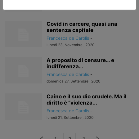
mercoledì 25, Novembre , 2020
Covid in carcere, quasi una
sentenza capitale
Francesca de Carolis
-
lunedì 23, Novembre , 2020
A proposito di censure… e
indifferenza…
Francesca de Carolis
-
domenica 27, Settembre , 2020
Caino e il suo dio crudele. Ma il
diritto è “violenza...
Francesca de Carolis
-
lunedì 21, Settembre , 2020
1
2
3