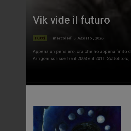
Vik vide il futuro
Tutti
mercoledì 5, Agosto , 2026
Appena un pensiero, ora che ho appena finito di l
Arrigoni scrisse fra il 2003 e il 2011. Sottotitolo, 