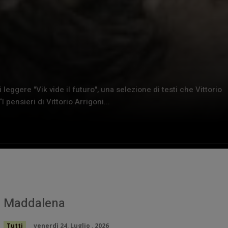
eggere "Vik vide il futuro", una selezione di testi che Vittorio
“I pensieri di Vittorio Arrigoni...
Maddalena
Tutti
venerdì 24, Luglio , 2026